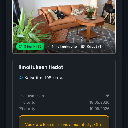
3 henkilöä
1 makuuhuone
Kuvat (1)
Ilmoituksen tiedot
Katsottu:
105 kertaa
Ilmoitusnumero
36
Ilmoitettu
19.05.2026
Päivitetty
19.05.2026
Vuokra-aikoja ei ole vielä määritetty. Ota