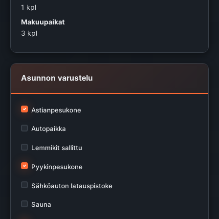
1 kpl
Makuupaikat
3 kpl
Asunnon varustelu
Astianpesukone
Autopaikka
Lemmikit sallittu
Pyykinpesukone
Sähköauton latauspistoke
Sauna