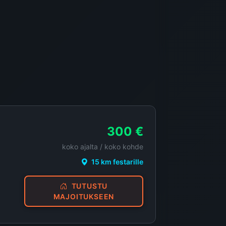
500 €
koko ajalta / koko kohde
2,2 km festarille
TUTUSTU
MAJOITUKSEEN
300 €
koko ajalta / koko kohde
15 km festarille
TUTUSTU
MAJOITUKSEEN