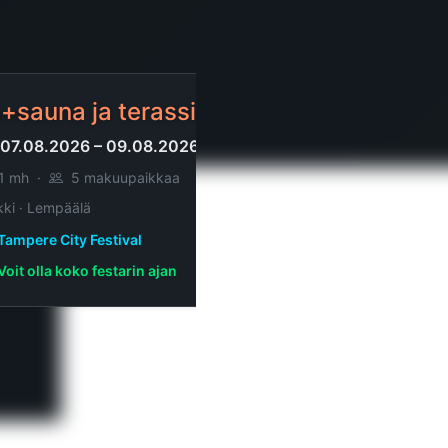
+sauna ja terassi, 20,0 m²
07.08.2026 – 09.08.2026
1 mh
·
5 makuupaikkaa
ki · Lempäälä
Tampere City Festival
Voit olla koko festarin ajan
h+kk+s, 60,0 m²
07.08.2026 – 08.08.2026
2 mh
·
6 makuupaikkaa