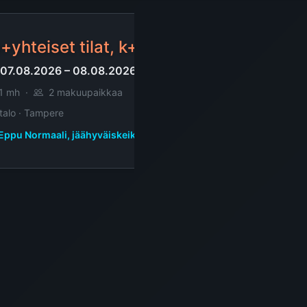
+yhteiset tilat, k+ph+s+th+oh, 10,0 m²
07.08.2026 – 08.08.2026
1 mh
·
2 makuupaikkaa
italo · Tampere
Eppu Normaali, jäähyväiskeikat Tampere
+kk, 26,0 m²
07.08.2026 – 09.08.2026
1 mh
·
2 makuupaikkaa
rostalo · Tampere
Eppu Normaali, jäähyväiskeikat Tampere