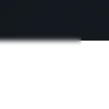
200 €
koko ajalta / koko kohde
15 km festarille
TUTUSTU
MAJOITUKSEEN
480 €
koko ajalta / koko kohde
4 km festarille