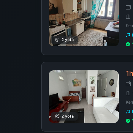
Ker
2 yötä
1h
Kerr
2 yötä