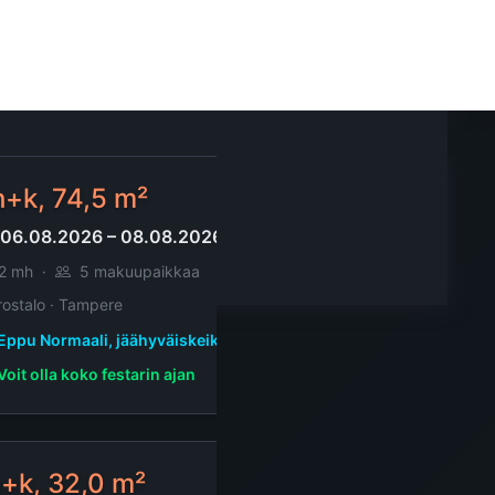
2 mh
·
6 makuupaikkaa
 asuntotyyppi · Tampere
Eppu Normaali, jäähyväiskeikat Tampere
h+k, 74,5 m²
06.08.2026 – 08.08.2026
2 mh
·
5 makuupaikkaa
rostalo · Tampere
Eppu Normaali, jäähyväiskeikat Tampere
Voit olla koko festarin ajan
+k, 32,0 m²