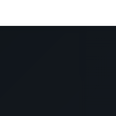
TUTUSTU
MAJOITUKSEEN
700 €
koko ajalta / koko kohde
5 km festarille
TUTUSTU
MAJOITUKSEEN