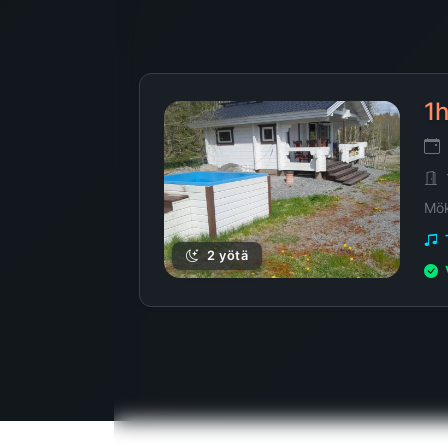
2 yötä
1h
Mök
2 yötä
2