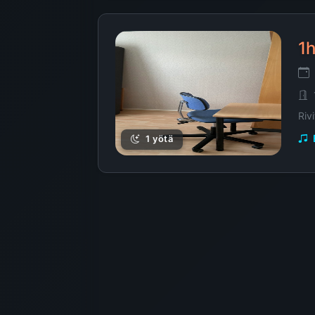
1h
Riv
1 yötä
1h
Ker