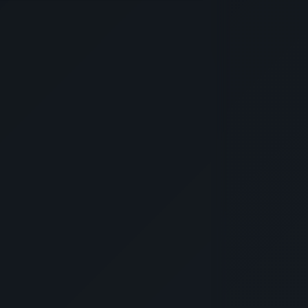
120 €
koko ajalta / koko kohde
7,5 km festarille
TUTUSTU
MAJOITUKSEEN
200 €
koko ajalta / koko kohde
3 km festarille
TUTUSTU
MAJOITUKSEEN