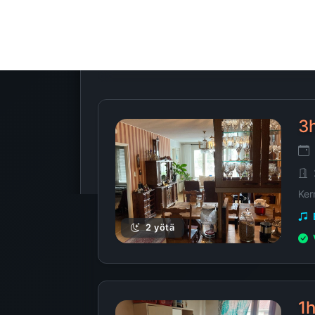
Muu
1 yötä
3
Ker
2 yötä
1h