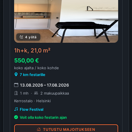
4 yötä
1h+k, 21,0 m²
550,00 €
koko ajalta / koko kohde
7 km festarille
13.08.2026 – 17.08.2026
1 mh
·
2 makuupaikkaa
Kerrostalo · Helsinki
Flow Festival
Voit olla koko festarin ajan
TUTUSTU MAJOITUKSEEN