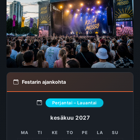
Festarin ajankohta
Perjantai – Lauantai
kesäkuu 2027
MA
TI
KE
TO
PE
LA
SU