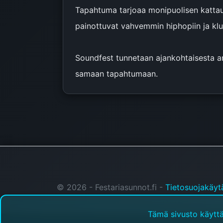
Tapahtuma tarjoaa monipuolisen kattauk
painottuvat vahvemmin hiphopiin ja klu
Soundfest tunnetaan ajankohtaisesta art
samaan tapahtumaan.
© 2026 - Festariasunnot.fi -
Tietosuojakäyt
Tämä sivusto käytt