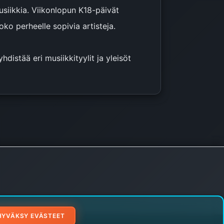
siikkia. Viikonlopun K18-päivät
ko perheelle sopivia artisteja.
distää eri musiikkityylit ja yleisöt
HYVÄKSY EVÄSTEET