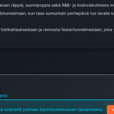
sen räppiä, suomipoppia sekä R&B- ja klubivaikutteista mu
bitunnelmaan, kun taas sunnuntain perhepäivä tuo lavalle ko
istikattauksestaan ja rennosta festaritunnelmastaan, joka yh
äntö
ää evästeitä parhaan käyttökokemuksen takaamiseksi.