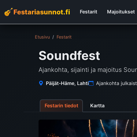
Festariasunnot.fi
Festarit
Majoitukset
Etusivu
Festarit
Soundfest
Ajankohta, sijainti ja majoitus Soun
Päijät-Häme, Lahti
Ajankohta julkai
Festarin tiedot
Kartta