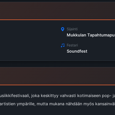
Sijainti
Mukkulan Tapahtumapuis
Festari
Soundfest
iikkifestivaali, joka keskittyy vahvasti kotimaiseen pop- ja
rtistien ympärille, mutta mukana nähdään myös kansainvälis