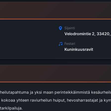
Sijainti
Velodromintie 2, 33420,
Festari
Kuninkuusravit
heilutapahtuma ja yksi maan perinteikkäimmistä kesäurheilu
a kokoaa yhteen raviurheilun huiput, hevosharrastajat ja 
rkilpailuja.