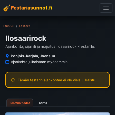
Festariasunnot.fi
Etusivu
Festarit
Ilosaarirock
Ajankohta, sijainti ja majoitus Ilosaarirock -festarille.
Pohjois-Karjala, Joensuu
Ajankohta julkaistaan myöhemmin
Tämän festarin ajankohtaa ei ole vielä julkaistu.
Festarin tiedot
Kartta