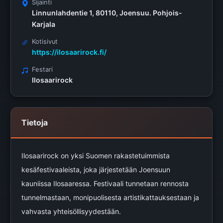
Sijainti
Linnunlahdentie 1, 80110, Joensuu. Pohjois-
Karjala
Kotisivut
https://ilosaarirock.fi/
Festari
Ilosaarirock
Tietoja
Ilosaarirock on yksi Suomen rakastetuimmista
kesäfestivaaleista, joka järjestetään Joensuun
kauniissa Ilosaaressa. Festivaali tunnetaan rennosta
tunnelmastaan, monipuolisesta artistikattauksestaan ja
vahvasta yhteisöllisyydestään.