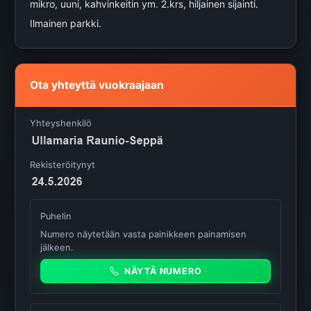
mikro, uuni, kahvinkeitin ym. 2.krs, hiljainen sijainti.
Ilmainen parkki.
Ota yhteyttä vuokraajaan
Yhteyshenkilö
Rekisteröitynyt
Puhelin
Numero näytetään vasta painikkeen painamisen
jälkeen.
NÄYTÄ NUMERO