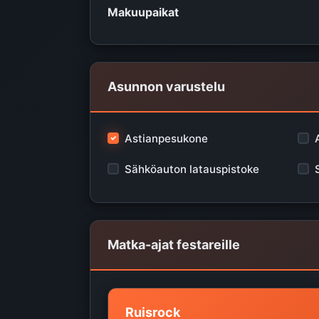
Makuupaikat
Asunnon varustelu
Astianpesukone
Sähköauton latauspistoke
Matka-ajat festareille
Ruisrock