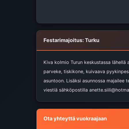
Festarimajoitus: Turku
Kiva kolmio Turun keskustassa lähellä a
parveke, tiskikone, kuivaava pyykinpes
asuntoon. Lisäksi asunnossa majailee ter
viestiä sähköpostilla anette.siili@hotmail
Ota yhteyttä vuokraajaan