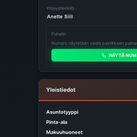
Yhteyshenkilö
Puhelin
Numero näytetään vasta painikkeen painam
NÄYTÄ NUM
Yleistiedot
Asuntotyyppi
Pinta-ala
Makuuhuoneet