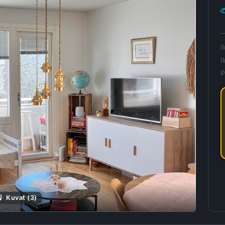
I
I
P
Kuvat (3)