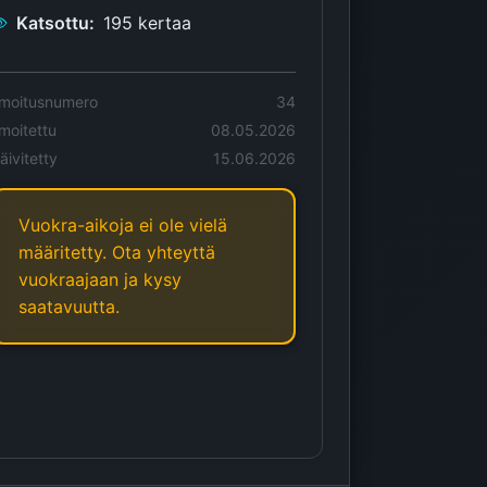
Katsottu:
195 kertaa
lmoitusnumero
34
lmoitettu
08.05.2026
äivitetty
15.06.2026
Vuokra-aikoja ei ole vielä
määritetty. Ota yhteyttä
vuokraajaan ja kysy
saatavuutta.