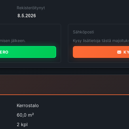
Rekisteröitynyt
Sähköposti
isen jälkeen.
Kysy lisätietoja tästä majoituk
ERO
KY
Kerrostalo
60,0 m²
2 kpl