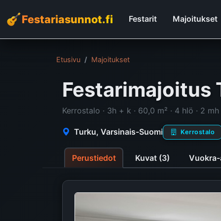
Festariasunnot.fi
Festarit
Majoitukset
Etusivu
Majoitukset
Festarimajoitus
Kerrostalo · 3h + k · 60,0 m² · 4 hlö · 2 mh
Turku, Varsinais-Suomi
Kerrostalo
Perustiedot
Kuvat (3)
Vuokra-a