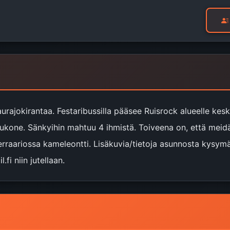
urajokirantaa. Festaribussilla pääsee Ruisrock alueelle kes
ukone. Sänkyihin mahtuu 4 ihmistä. Toiveena on, että meidä
raariossa kameleontti. Lisäkuvia/tietoja asunnosta kysymällä!
.fi niin jutellaan.