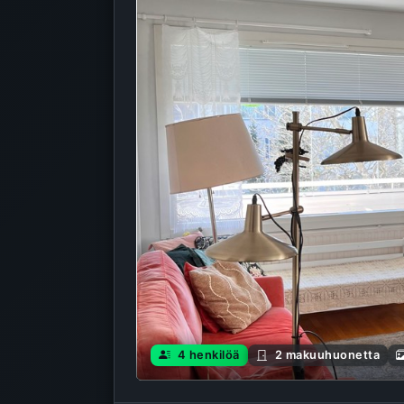
4 henkilöä
2 makuuhuonetta