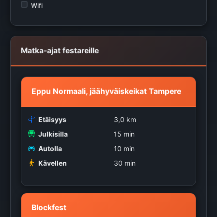
Wifi
Matka-ajat festareille
Eppu Normaali, jäähyväiskeikat Tampere
Etäisyys
3,0 km
Julkisilla
15 min
Autolla
10 min
Kävellen
30 min
Blockfest