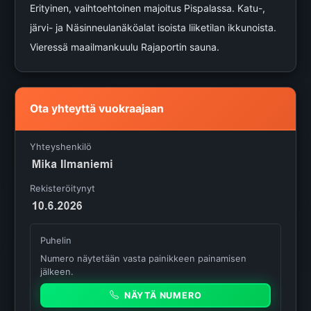
Erityinen, vaihtoehtoinen majoitus Pispalassa. Katu-,
järvi- ja Näsinneulanäköalat isoista liiketilan ikkunoista.
Vieressä maailmankuulu Rajaportin sauna.
Ota yhteyttä vuokraajaan
Yhteyshenkilö
Rekisteröitynyt
Puhelin
Numero näytetään vasta painikkeen painamisen
jälkeen.
NÄYTÄ NUMERO