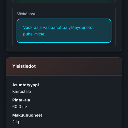
Sähköposti
Vuokraaja vastaanottaa yhteydenotot
puhelimitse.
Yleistiedot
Asuntotyyppi
Kerrostalo
Pinta-ala
60,0 m²
Makuuhuoneet
2 kpl