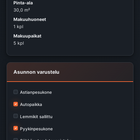
Pinta-ala
30,0 m²
Makuuhuoneet
1 kpl
Makuupaikat
5 kpl
Asunnon varustelu
Astianpesukone
Autopaikka
Lemmikit sallittu
Pyykinpesukone