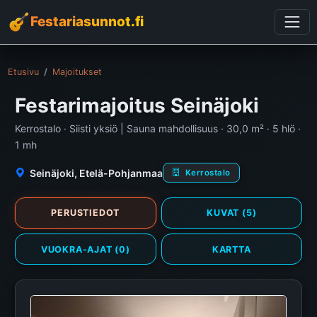
Festariasunnot.fi
Etusivu
Majoitukset
Festarimajoitus Seinäjoki
Kerrostalo · Siisti yksiö | Sauna mahdollisuus · 30,0 m² · 5 hlö ·
1 mh
Seinäjoki, Etelä-Pohjanmaa
Kerrostalo
PERUSTIEDOT
KUVAT (5)
VUOKRA-AJAT (0)
KARTTA