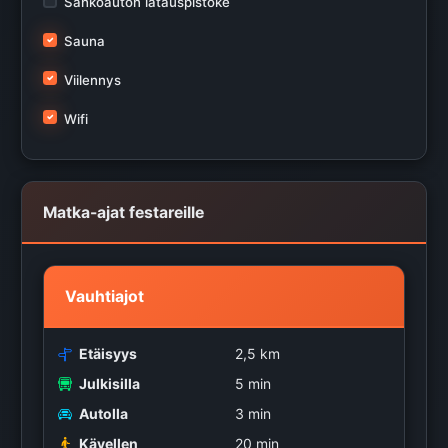
Sähköauton latauspistoke
Sauna
Viilennys
Wifi
Matka-ajat festareille
Vauhtiajot
Etäisyys
2,5 km
Julkisilla
5 min
Autolla
3 min
Kävellen
20 min