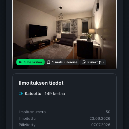
5 henkilöä
1 makuuhuone
Kuvat (5)
Ilmoituksen tiedot
Katsottu:
149 kertaa
Ilmoitusnumero
50
Ilmoitettu
23.06.2026
Päivitetty
07.07.2026