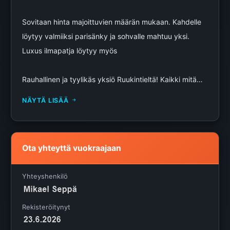
Sovitaan hinta majoittuvien määrän mukaan. Kahdelle
löytyy valmiiksi parisänky ja sohvalle mahtuu yksi.
Luxus ilmapatja löytyy myös
Rauhallinen ja tyylikäs yksiö Ruukintieltä! Kaikki mitä
majoitukselta tarttee ja vähä päällekin 🫡
NÄYTÄ LISÄÄ
✅ Iso lasitettu parveke oleskeluun ja ruokailuun
✅ Majoitus 2–5 henkilölle
Ota yhteyttä vuokraajaan
✅ Autokatospaikka + vieraspaikka
✅ Mahdollisuus sähköauton lataukseen
Yhteyshenkilö
✅ Taloyhtiön saunatilat varattavissa
✅ Lähikauppa noin 500 m
Rekisteröitynyt
✅ Seinäjoen keskusta noin 2 km