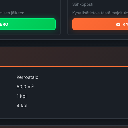
Sähköposti
isen jälkeen.
Kysy lisätietoja tästä majoituk
ERO
KY
Kerrostalo
50,0 m²
1 kpl
4 kpl