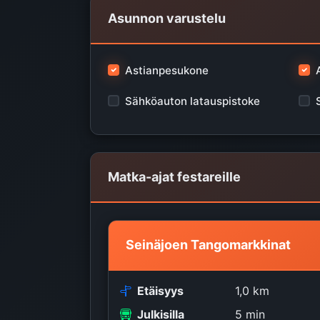
Asunnon varustelu
Astianpesukone
Sähköauton latauspistoke
Matka-ajat festareille
Seinäjoen Tangomarkkinat
Etäisyys
1,0 km
Julkisilla
5 min