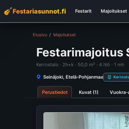
Festariasunnot.fi
Festarit
Majoitukset
Etusivu
Majoitukset
Festarimajoitus 
Kerrostalo · 2h+k · 50,0 m² · 4 hlö · 1 mh
Seinäjoki, Etelä-Pohjanmaa
Kerrost
Perustiedot
Kuvat (1)
Vuokra-a