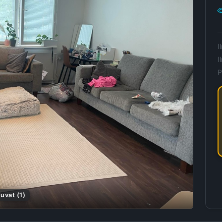
I
I
P
uvat (1)