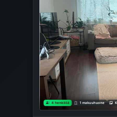
4 henkilöä
1 makuuhuone
K