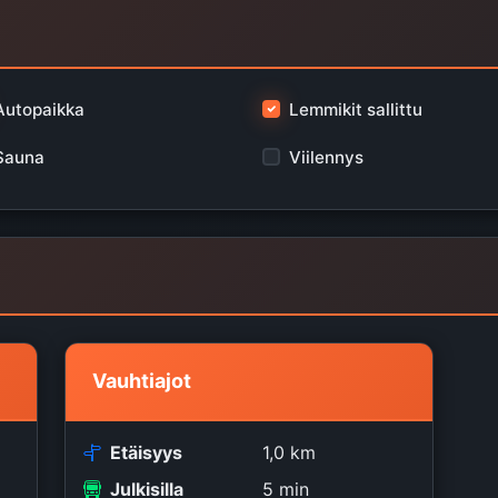
Autopaikka
Lemmikit sallittu
Sauna
Viilennys
Vauhtiajot
Etäisyys
1,0 km
Julkisilla
5 min