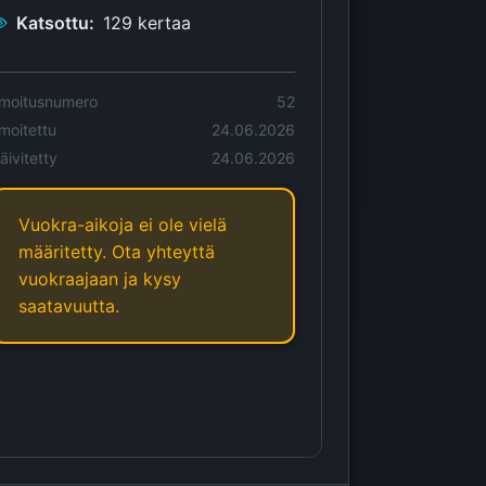
Katsottu:
129 kertaa
lmoitusnumero
52
lmoitettu
24.06.2026
äivitetty
24.06.2026
Vuokra-aikoja ei ole vielä
määritetty. Ota yhteyttä
vuokraajaan ja kysy
saatavuutta.