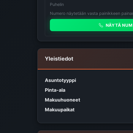
Puhelin
Numero näytetään vasta painikkeen painam
NÄYTÄ NUM
Yleistiedot
Asuntotyyppi
Pinta-ala
Makuuhuoneet
Makuupaikat