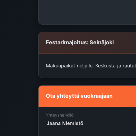
Festarimajoitus: Seinäjoki
Makuupaikat neljälle. Keskusta ja rauta
Ota yhteyttä vuokraajaan
Yhteyshenkilö