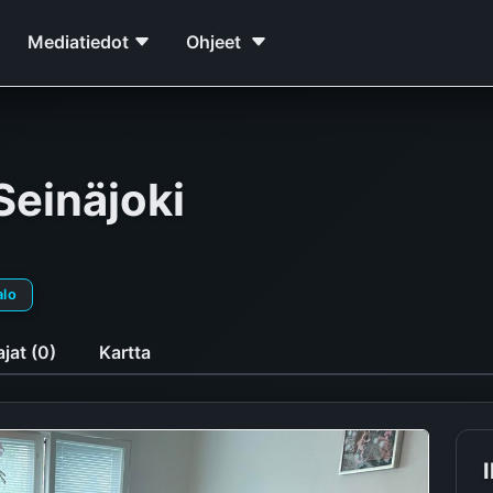
Mediatiedot
Ohjeet
Seinäjoki
alo
jat (0)
Kartta